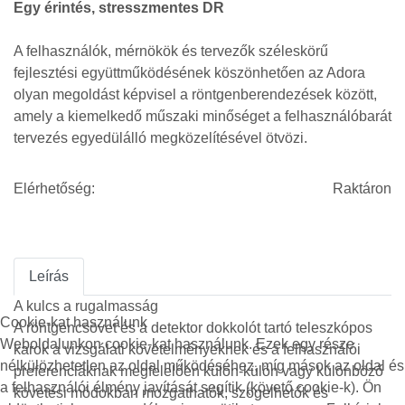
Egy érintés, stresszmentes DR
A felhasználók, mérnökök és tervezők széleskörű
fejlesztési együttműködésének köszönhetően az Adora
olyan megoldást képvisel a röntgenberendezések között,
amely a kiemelkedő műszaki minőséget a felhasználóbarát
tervezés egyedülálló megközelítésével ötvözi.
Elérhetőség:
Raktáron
Leírás
A kulcs a rugalmasság
Cookie-kat használunk
A röntgencsövet és a detektor dokkolót tartó teleszkópos
Weboldalunkon cookie-kat használunk. Ezek egy része
karok a vizsgálati követelményeknek és a felhasználói
nélkülözhetetlen az oldal működéséhez, míg mások az oldal és
preferenciáknak megfelelően külön-külön vagy különböző
a felhasználói élmény javítását segítik (követő cookie-k). Ön
követési módokban mozgathatók, szögelhetők és