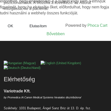
eldöntheti, hogy engedélyezi-e a sütiket vagy sem. Felhívjuk
pozícionálhatók. A filozófia a következő: az Adorát
figyelmét, hogy ha elutasítja őket, előfordulhat, hogy nem fogja
mozgassa, ne a pácienst.
tudni használni a webhely összes funkcióját.
Powered by
Phoca Cart
OK
Elutasítom
Bővebben
Válasszon nyelvet
Elérhetőség
Variotrade Kft.
by Promedica /A Canon Medical Systems hivatalos disztribútora/
Székhely: 1031 Budapest, Ángel Sanz Briz út 13. D. ép. fsz.