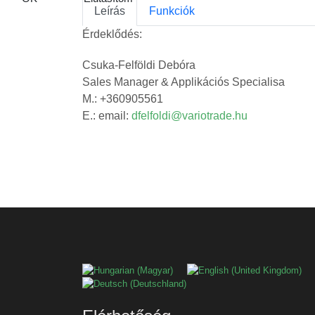
Leírás
Funkciók
Érdeklődés:
Csuka-Felföldi Debóra
Sales Manager & Applikációs Specialisa
M.: +360905561
E.: email:
dfelfoldi@variotrade.hu
Válasszon nyelvet