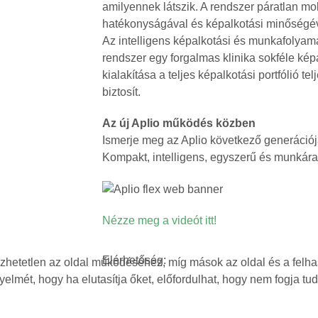
amilyennek látszik. A rendszer páratlan mob
hatékonyságával és képalkotási minőségéve
Az intelligens képalkotási és munkafolyamat-
rendszer egy forgalmas klinika sokféle ké
kialakítása a teljes képalkotási portfólió t
biztosít.
Az új Aplio működés közben
Ismerje meg az Aplio következő generációj
Kompakt, intelligens, egyszerű és munkára
Nézze meg a videót itt!
Elérhetőség:
etetlen az oldal működéséhez, míg mások az oldal és a felhasz
yelmét, hogy ha elutasítja őket, előfordulhat, hogy nem fogja tu