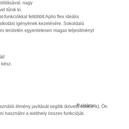
ilitásával, nagy
l tűnik ki.
funkciókkal feltöltött Aplio flex ideális
palkotási igényének kezelésére. Sokoldalú
eljes területén egyenletesen magas teljesítményt
át!
 kész.
Raktáron
nálói élmény javítását segítik (követő cookie-k). Ön
dni használni a webhely összes funkcióját.