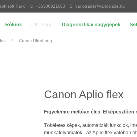
aphisoft Park/
+36306921663
variotrade@variotrade.hu
Rólunk
Ultrahang
Diagnosztikai nagygépek
Se
lex
Canon Ultrahang
Canon Aplio flex
Figyelemre méltóan éles. Elképesztően
Tökéletes képek, automatizált funkciók, int
munkafolyamatok - az Aplio flex valóban ol