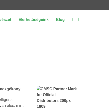
bészet
Elérhetőségeink
Blog
 mozgékony.
elligens
yan éles, mint