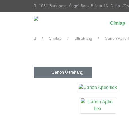
1031 Budapest, Ángel Sanz Briz út 13. D. ép. /Gr
Címlap
Címlap
Ultrahang
Canon Aplio f
Canon Ultrahang