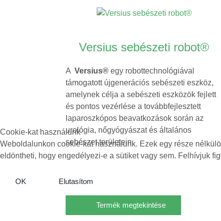
Versius sebészeti robot®
A
Versius®
egy robottechnológiával
támogatott újgenerációs sebészeti eszköz,
amelynek célja a sebészeti eszközök fejlett
és pontos vezérlése a továbbfejlesztett
laparoszkópos beavatkozások során az
urológia, nőgyógyászat és általános
Cookie-kat használunk
sebészet területein.
Weboldalunkon cookie-kat használunk. Ezek egy része nélkülözh
eldöntheti, hogy engedélyezi-e a sütiket vagy sem. Felhívjuk fig
OK
Elutasítom
Termék megtekintése