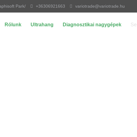
aphisoft Park/
+36306921663
variotrade@variotrade.hu
Rólunk
Ultrahang
Diagnosztikai nagygépek
Se