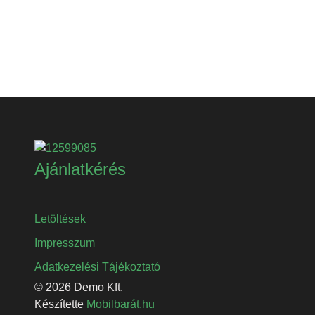
Ajánlatkérés
Letöltések
Impresszum
Adatkezelési Tájékoztató
© 2026 Demo Kft.
Készítette
Mobilbarát.hu