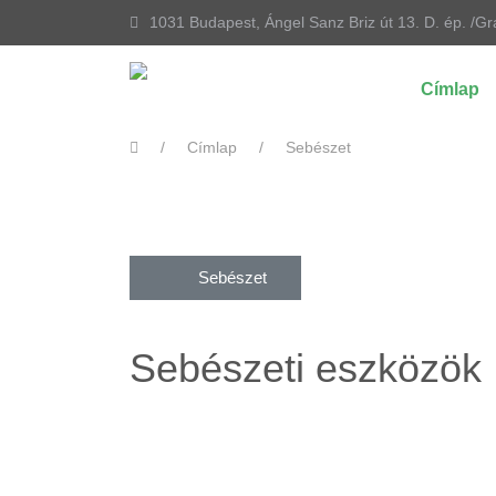
1031 Budapest, Ángel Sanz Briz út 13. D. ép. /Gr
Címlap
Címlap
Sebészet
Sebészet
Sebészeti eszközök