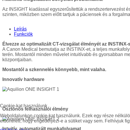
Az INSIGHT kiadással egyszerűsítettük a rendszertervezést é
szinten, miközben szem előtt tartjuk a páciensek és a forgalma
Leírás
Funkciók
Élvezze az optimalizált CT-vizsgálat élményét az INSTINX-
A Canon Medical bemutatja az INSTINX-et, a teljes munkafolya
terén. Mostantól minden művelet intuitívabb és gyorsabban meg
központjaiban.
Mostantól a szkennelés könnyebb, mint valaha.
Innovatív hardware
Cookie-kat használunk
Ösztönös felhasználói élmény
Weboldalunkon cookie-kat használunk. Ezek egy része nélkülözh
eldöntheti, hogy engedélyezi-e a sütiket vagy sem. Felhívjuk fig
Intuitív, automatizált munkafolyamat