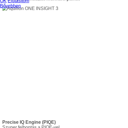
OK
Elutasítom
Bővebben
Precise IQ Engine (PIQE)
Szuper felbontás a PIQE-vel