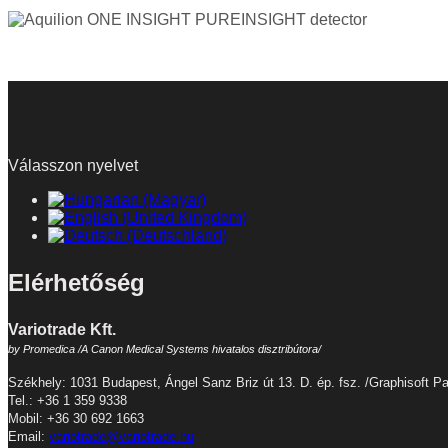
Válasszon nyelvet
Elérhetőség
Variotrade Kft.
by Promedica /A Canon Medical Systems hivatalos disztribútora/
Székhely: 1031 Budapest, Ángel Sanz Briz út 13. D. ép. fsz. /Graphisoft Pa
Tel.: +36 1 359 9338
Mobil: +36 30 692 1663
Email:
variotrade@variotrade.hu