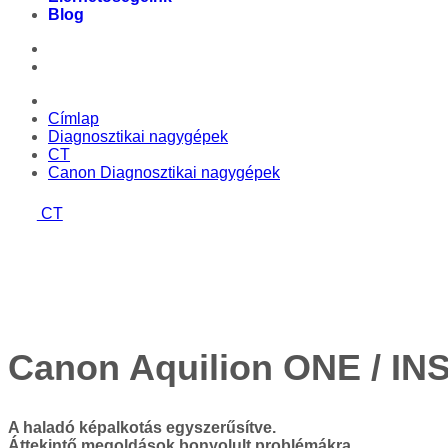
Blog
Címlap
Diagnosztikai nagygépek
CT
Canon Diagnosztikai nagygépek
CT
Canon Aquilion ONE / IN
A haladó képalkotás egyszerűsítve.
Áttekintő megoldások bonyolult problémákra.