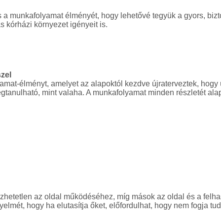
s a munkafolyamat élményét, hogy lehetővé tegyük a gyors, biz
s kórházi környezet igényeit is.
szel
mat-élményt, amelyet az alapoktól kezdve újraterveztek, hogy ú
tanulható, mint valaha. A munkafolyamat minden részletét alaposa
etetlen az oldal működéséhez, míg mások az oldal és a felhasz
yelmét, hogy ha elutasítja őket, előfordulhat, hogy nem fogja tu