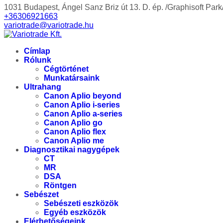
1031 Budapest, Ángel Sanz Briz út 13. D. ép. /Graphisoft Park
+36306921663
variotrade@variotrade.hu
Címlap
Rólunk
Cégtörténet
Munkatársaink
Ultrahang
Canon Aplio beyond
Canon Aplio i-series
Canon Aplio a-series
Canon Aplio go
Canon Aplio flex
Canon Aplio me
Diagnosztikai nagygépek
CT
MR
DSA
Röntgen
Sebészet
Sebészeti eszközök
Egyéb eszközök
Elérhetőségeink