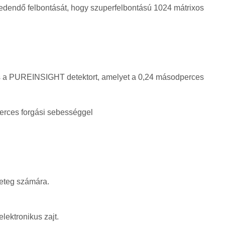
eredendő felbontását, hogy szuperfelbontású 1024 mátrixos
 és a PUREINSIGHT detektort, amelyet a 0,24 másodperces
erces forgási sebességgel
beteg számára.
lektronikus zajt.