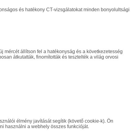
tonságos és hatékony CT-vizsgálatokat minden bonyolultsági
j mércét állítson fel a hatékonyság és a következetesség
n átkutatták, finomították és tesztelték a világ orvosi
nálói élmény javítását segítik (követő cookie-k). Ön
dni használni a webhely összes funkcióját.