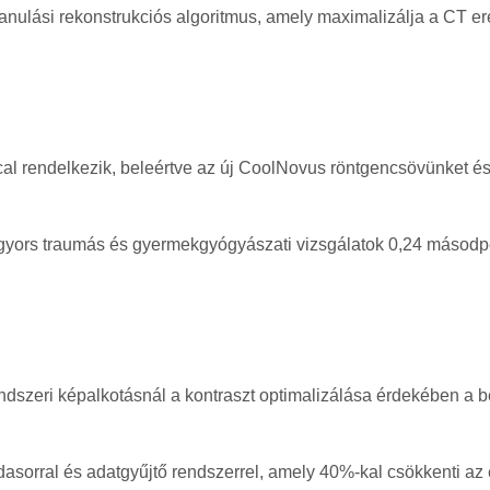
ytanulási rekonstrukciós algoritmus, amely maximalizálja a CT 
ccal rendelkezik, beleértve az új CoolNovus röntgencsövünket
gyors traumás és gyermekgyógyászati vizsgálatok 0,24 másodp
endszeri képalkotásnál a kontraszt optimalizálása érdekében a 
asorral és adatgyűjtő rendszerrel, amely 40%-kal csökkenti az e