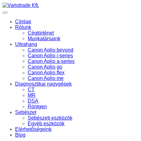
Címlap
Rólunk
Cégtörténet
Munkatársaink
Ultrahang
Canon Aplio beyond
Canon Aplio i-series
Canon Aplio a-series
Canon Aplio go
Canon Aplio flex
Canon Aplio me
Diagnosztikai nagygépek
CT
MR
DSA
Röntgen
Sebészet
Sebészeti eszközök
Egyéb eszközök
Elérhetőségeink
Blog