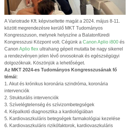
A Variotrade Kft. képviseltette magát a 2024. május 8-11.
között megrendezésre kerülő MKT Tudományos
Kongresszuson, melynek helyszíne a Balatonfüredi
Kongresszusi Központ volt. Cégünk a
Canon Aplio i800
és
Canon
Aplio flex
ultrahang gépeit mutatta be nagy sikerrel
a rendezvényen jelen lévő orvosoknak és egészségügyi
dolgozóknak. Köszönjük a lehetőséget.
Az MKT 2024-es Tudományos Kongresszusának fő
témái:
1. Akut és krónikus koronária szindróma, koronária
intervenciók
2. Strukturális intervenciók
3. Szívelégtelenség és szívizombetegségek
4. Képalkotó diagnosztika a kardiológiában
5. Kardiovaszkuláris betegségek farmakológiai kezelése
6. Kardiovaszkuláris rizikófaktorok, kardiovaszkuláris