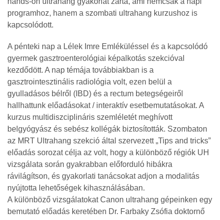
hands-on ultrahang gyakorlat zárta, ami nemcsak a napi
programhoz, hanem a szombati ultrahang kurzushoz is
kapcsolódott.
A pénteki nap a Lélek Imre Emléküléssel és a kapcsolódó
gyermek gasztroenterológiai képalkotás szekcióval
kezdődött. A nap témája továbbiakban is a
gasztrointesztinális radiológia volt, ezen belül a
gyulladásos bélről (IBD) és a rectum betegségeiről
hallhattunk előadásokat / interaktív esetbemutatásokat. A
kurzus multidiszciplináris szemléletét meghívott
belgyógyász és sebész kollégák biztosították. Szombaton
az MRT Ultrahang szekció által szervezett „Tips and tricks”
előadás sorozat célja az volt, hogy a különböző régiók UH
vizsgálata során gyakrabban előforduló hibákra
rávilágítson, és gyakorlati tanácsokat adjon a modalitás
nyújtotta lehetőségek kihasználásában.
A különböző vizsgálatokat Canon ultrahang gépeinken egy
bemutató előadás keretében Dr. Farbaky Zsófia doktornő