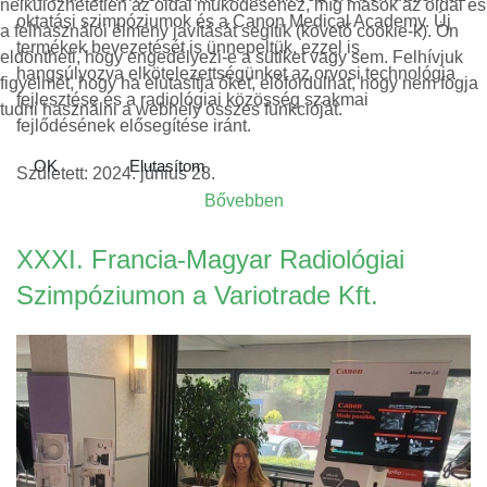
nélkülözhetetlen az oldal működéséhez, míg mások az oldal és
oktatási szimpóziumok és a Canon Medical Academy. Új
a felhasználói élmény javítását segítik (követő cookie-k). Ön
termékek bevezetését is ünnepeltük, ezzel is
eldöntheti, hogy engedélyezi-e a sütiket vagy sem. Felhívjuk
hangsúlyozva elkötelezettségünket az orvosi technológia
figyelmét, hogy ha elutasítja őket, előfordulhat, hogy nem fogja
fejlesztése és a radiológiai közösség szakmai
tudni használni a webhely összes funkcióját.
fejlődésének elősegítése iránt.
OK
Elutasítom
Született: 2024. június 28.
Bővebben
XXXI. Francia-Magyar Radiológiai
Szimpóziumon a Variotrade Kft.