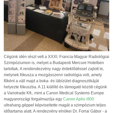
Cégünk idén részt vett a XXXI. Francia-Magyar Radiológiai
Szimpóziumon is, melyet a Budapesti Mercure Hotelben
tartottak. A rendendezvény nagy érdeklődéssel zajlott le,
melynek fókusza a mozgásszervi radiológia volt, amely
főként a váll majd a boka- és lábízület diagnosztikáját
helyezte fókuszba. A 11 kiállító és támogató között cégünk
a Variotrade Kft., mint a Canon Medical Systems Europe
magyarországi forgalmazója egy
Canon Aplio i800
ultrahang géppel képviseltette magát a szimpózium teljes
időtartama alatt. A rendezvény elnökei Dr. Forrai Gábor - a