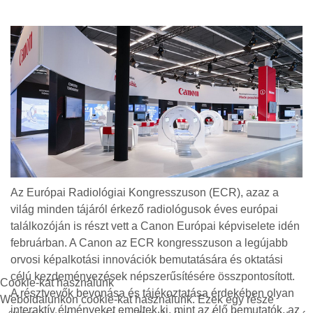
Az Európai Radiológiai Kongresszuson (ECR), azaz a
világ minden tájáról érkező radiológusok éves európai
találkozóján is részt vett a Canon Európai képviselete idén
februárban. A Canon az ECR kongresszuson a legújabb
orvosi képalkotási innovációk bemutatására és oktatási
célú kezdeményezések népszerűsítésére összpontosított.
Cookie-kat használunk
A résztvevők bevonása és tájékoztatása érdekében olyan
Weboldalunkon cookie-kat használunk. Ezek egy része
interaktív élményeket emeltek ki, mint az élő bemutatók, az