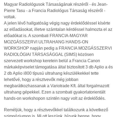
Magyar Radiológusok Társaságának részéről - és Jean-
Pierre Tasu - a Francia Radiológus Társaság részéről -
voltak.
A jelen lévő hallgatóság végig nagy érdeklődéssel kísérte
az előadásokat, illetve számtalan kérdéssel halmozta el az
előadókat is. A szombati FRANCIA-MAGYAR
MOZGÁSSZERVI ULTRAHANG HANDS-ON
WORKSHOP napján pedig a FRANCIA MOZGÁSSZERVI
RADIOLÓGIAI TÁRSASÁGGAL (SIMS) közösen
szervezett workshop keretein belül a Francia Canon
márkaképviselet támogatása által biztosított 3 db Aplio a és
2 db Aplio i800 típusú ultrahang készülékekkel tette
lehetővé, hogy a résztvevők még jobban
megbarátkozhassanak a Variotrade Kft. által forgalmazott
ultrahang gépekkel. Ezen a szombati gyakorlatorientált
hands-on workshopon szintén nagy volt az érdeklődés.
Reméljük, hogy a résztvevőkkel találkozunk a következő
szimpóziumon is. Mi ott leszünk, bízunk benne, hogy