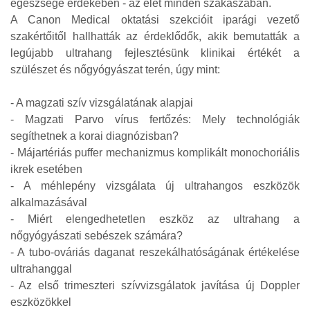
egészsége érdekében - az élet minden szakaszában.
A Canon Medical oktatási szekcióit iparági vezető
szakértőitől hallhatták az érdeklődők, akik bemutatták a
legújabb ultrahang fejlesztésünk klinikai értékét a
szülészet és nőgyógyászat terén, úgy mint:
- A magzati szív vizsgálatának alapjai
- Magzati Parvo vírus fertőzés: Mely technológiák
segíthetnek a korai diagnózisban?
- Májartériás puffer mechanizmus komplikált monochoriális
ikrek esetében
- A méhlepény vizsgálata új ultrahangos eszközök
alkalmazásával
- Miért elengedhetetlen eszköz az ultrahang a
nőgyógyászati sebészek számára?
- A tubo-ováriás daganat reszekálhatóságának értékelése
ultrahanggal
- Az első trimeszteri szívvizsgálatok javítása új Doppler
eszközökkel