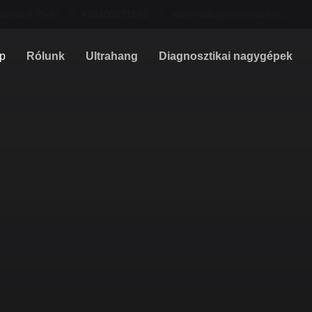
aphisoft Park/
+36306921663
variotrade@variotrade.hu
p
Rólunk
Ultrahang
Diagnosztikai nagygépek