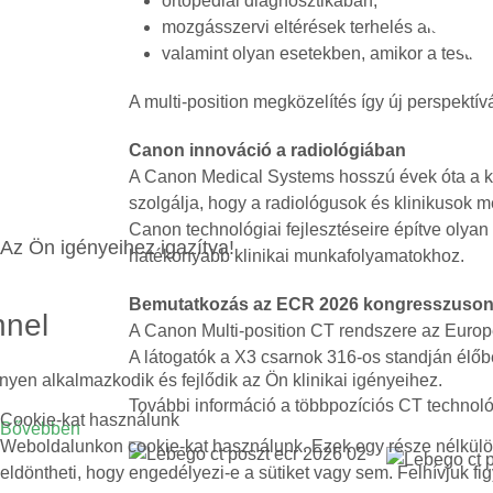
ortopédiai diagnosztikában,
mozgásszervi eltérések terhelés alatti ele
valamint olyan esetekben, amikor a testhel
A multi-position megközelítés így új perspektí
Canon innováció a radiológiában
A Canon Medical Systems hosszú évek óta a kép
szolgálja, hogy a radiológusok és klinikusok
Canon technológiai fejlesztéseire építve olya
Az Ön igényeihez igazítva!
hatékonyabb klinikai munkafolyamatokhoz.
Bemutatkozás az ECR 2026 kongresszuso
nnel
A Canon Multi-position CT rendszere az Euro
A látogatók a X3 csarnok 316-os standján élőb
nyen alkalmazkodik és fejlődik az Ön klinikai igényeihez.
További információ a többpozíciós CT technoló
Cookie-kat használunk
Bővebben
Weboldalunkon cookie-kat használunk. Ezek egy része nélkülözh
eldöntheti, hogy engedélyezi-e a sütiket vagy sem. Felhívjuk fig