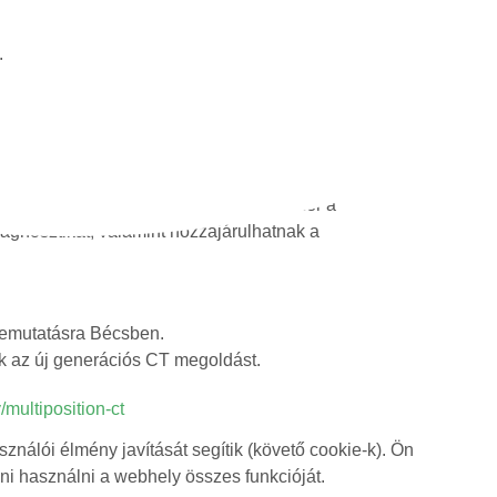
.
on CT rendszer fejlesztése is azt a célt
diagnosztikai döntéseket. Az új rendszer a
agnosztikát, valamint hozzájárulhatnak a
bemutatásra Bécsben.
k az új generációs CT megoldást.
multiposition-ct
nálói élmény javítását segítik (követő cookie-k). Ön
dni használni a webhely összes funkcióját.