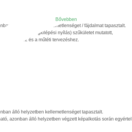
Bővebben
nban álló helyzetben kellemetlenséget / fájdalmat tapasztalt.
neuroforamen (idegkilépési nyílás) szűkületet mutatott,
a diagnózishoz és a műtéti tervezéshez.
nban álló helyzetben kellemetlenséget tapasztalt.
ató, azonban álló helyzetben végzett képalkotás során egyértel