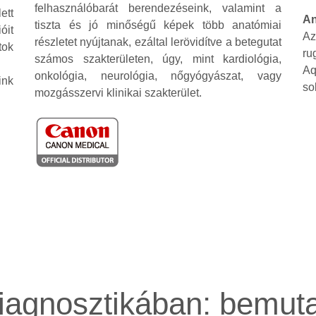
felhasználóbarát berendezéseink, valamint a
ett
An
tiszta és jó minőségű képek több anatómiai
óit
Az
részletet nyújtanak, ezáltal lerövidítve a betegutat
tok
ru
számos szakterületen, úgy, mint kardiológia,
Aq
onkológia, neurológia, nőgyógyászat, vagy
ink
so
mozgásszervi klinikai szakterület.
iagnosztikában: bemutat