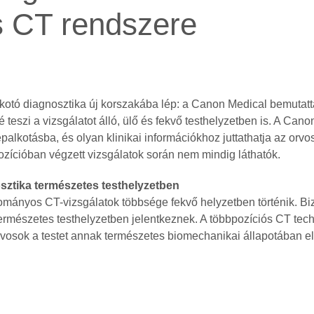
s CT rendszere
kotó diagnosztika új korszakába lép: a Canon Medical bemutatta
é teszi a vizsgálatot álló, ülő és fekvő testhelyzetben is. A Cano
palkotásba, és olyan klinikai információkhoz juttathatja az or
ozícióban végzett vizsgálatok során nem mindig láthatók.
sztika természetes testhelyzetben
mányos CT-vizsgálatok többsége fekvő helyzetben történik. 
ermészetes testhelyzetben jelentkeznek. A többpozíciós CT tech
 orvosok a testet annak természetes biomechanikai állapotában e