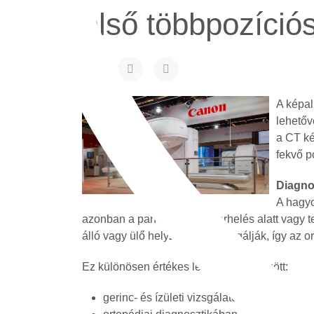
első többpozíció
A képal
lehetőv
a CT ké
fekvő p
Diagno
A hagyo
azonban a panaszok csak terhelés alatt vagy t
álló vagy ülő helyzetben is vizsgálják, így az
Ez különösen értékes lehet többek között:
gerinc- és ízületi vizsgálatoknál,