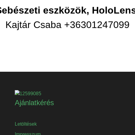
Sebészeti eszközök, HoloLens
Kajtár Csaba +36301247099
Ajánlatkérés
Letöltések
Impresszum