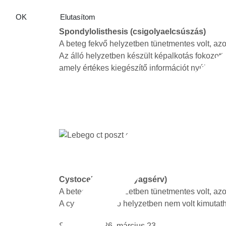
OK
Elutasítom
Spondylolisthesis (csigolyaelcsúszás)
A beteg fekvő helyzetben tünetmentes volt, azo
Az álló helyzetben készült képalkotás fokozott 
amely értékes kiegészítő információt nyújtott 
Cystocele (húgyhólyagsérv)
A beteg fekvő helyzetben tünetmentes volt, azo
A cystocele fekvő helyzetben nem volt kimutath
Született: 2026. március 23.