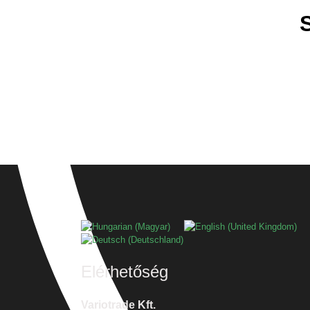
Válasszon nyelvet
Elérhetőség
Variotrade Kft.