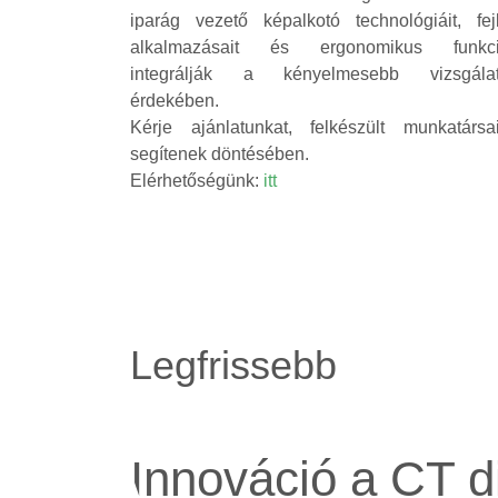
iparág vezető képalkotó technológiáit, fejl
alkalmazásait és ergonomikus funkci
integrálják a kényelmesebb vizsgála
érdekében.
Kérje ajánlatunkat, felkészült munkatársa
segítenek döntésében.
Elérhetőségünk:
itt
Legfrissebb
Innováció a CT d