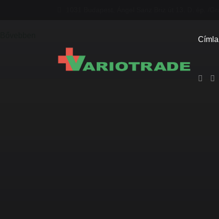
1031 Budapest, Ángel Sanz Briz út 13. D. ép. /Gr
Bővebben
Címla