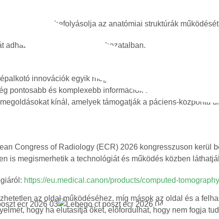
mzésénél,
yzet jelentősen befolyásolja az anatómiai struktúrák működését
vát adhat a diagnosztikai döntéshozatalban.
alkotó innovációk egyik meghatározó szereplője. A Multi-positi
 még pontosabb és komplexebb információk alapján hozhassanak 
n megoldásokat kínál, amelyek támogatják a páciens-központú di
n
pean Congress of Radiology (ECR) 2026 kongresszuson kerül 
en is megismerhetik a technológiát és működés közben láthatjá
giáról:
https://eu.medical.canon/products/computed-tomography/
etetlen az oldal működéséhez, míg mások az oldal és a felhasz
yelmét, hogy ha elutasítja őket, előfordulhat, hogy nem fogja tu