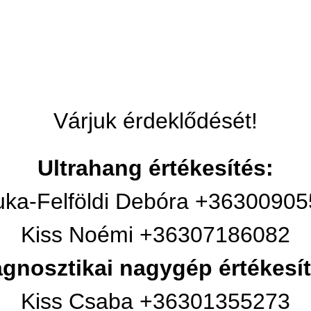
Várjuk érdeklődését!
Ultrahang értékesítés:
ka-Felföldi Debóra +3630090
Kiss Noémi +36307186082
agnosztikai nagygép értékesít
Kiss Csaba +36301355273